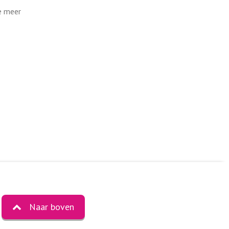
link
e meer
Naar boven