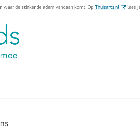
. Externe 
ken waar de stinkende adem vandaan komt. Op
Thuisarts.nl
lees j
ink
ons