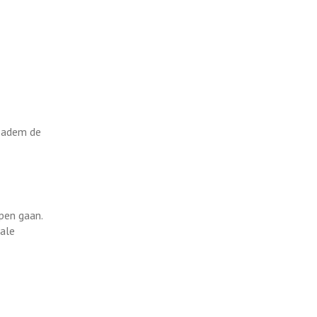
e adem de
apen gaan.
iale