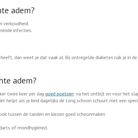
chte adem?
n verkoudheid.
ende infecties.
 heeft, dan weet je dat vaak al. Bij ontregelde diabetes ruik je in d
chte adem?
ker twee keer per dag
goed poetsen
: na het ontbijt en voor het sl
t helpt als je kind dagelijks de tong schoon schuurt met een spec
t ook tussen de tanden en kiezen goed schoonmaken.
darts of mondhygiënist.