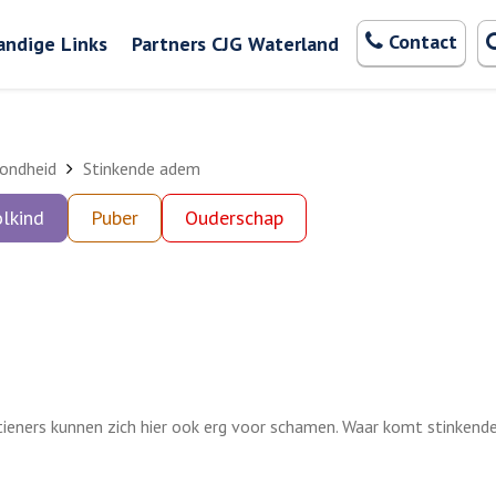
Zoeken
Contact
andige Links
Partners CJG Waterland
ondheid
Stinkende adem
lkind
Puber
Ouderschap
 tieners kunnen zich hier ook erg voor schamen. Waar komt stinken