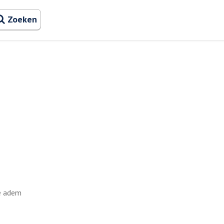
Zoeken naa
Zoeken
de adem