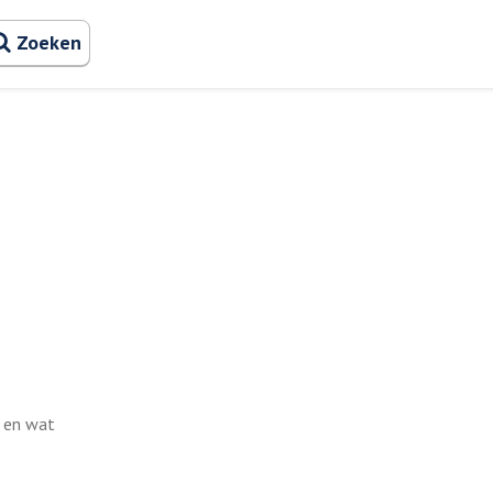
Zoeken naa
Zoeken
e en wat