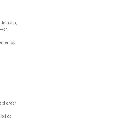
 de auto,
over.
en en op
eid erger
 bij de