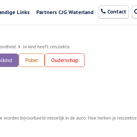
Zoeken
Contact
andige Links
Partners CJG Waterland
ondheid
Je kind heeft reisziekte
lkind
Puber
Ouderschap
Ze worden bijvoorbeeld misselijk in de auto. Hoe herken je reisziekt