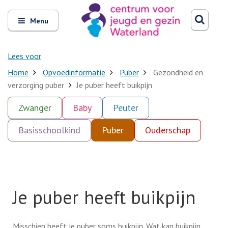
Zoeken
Open
Zoeke
Menu
en
sluit
het
Lees voor
Home
Opvoedinformatie
Puber
Gezondheid en
verzorging puber
Je puber heeft buikpijn
Zwanger
Baby
Peuter
Basisschoolkind
Puber
Ouderschap
Je puber heeft buikpijn
Misschien heeft je puber soms buikpijn. Wat kan buikpijn