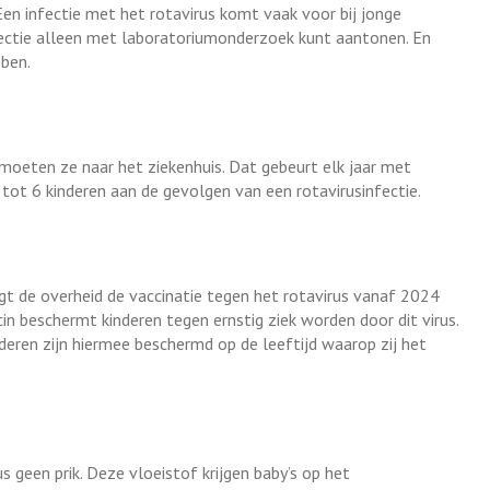
Een infectie met het rotavirus komt vaak voor bij jonge
nfectie alleen met laboratoriumonderzoek kunt aantonen. En
bben.
, moeten ze naar het ziekenhuis. Dat gebeurt elk jaar met
5 tot 6 kinderen aan de gevolgen van een rotavirusinfectie.
 de overheid de vaccinatie tegen het rotavirus vanaf 2024
n beschermt kinderen tegen ernstig ziek worden door dit virus.
deren zijn hiermee beschermd op de leeftijd waarop zij het
us geen prik. Deze vloeistof krijgen baby’s op het