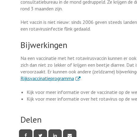
consultatiebureau in de mond gedruppeld. Ze krijgen de d
rond 3 maanden zijn.
Het vaccin is niet nieuw: sinds 2006 geven steeds lande
een rotavirusinfectie flink gedaald.
Bijwerkingen
Na een vaccinatie met het rotavirusvaccin kunnen er ook b
zich dan niet zo lekker of krijgen een beetje diarree. Dat 
veroorzaakt. Er kunnen ook andere (zeldzame) bijwerkinge
. Externe link
Rijksvaccinatieprogramma
.
Kijk voor meer informatie over de vaccinatie op de w
Kijk voor meer informatie over het rotavirus op de w
Delen
Deel
Deel
Deel
Deel