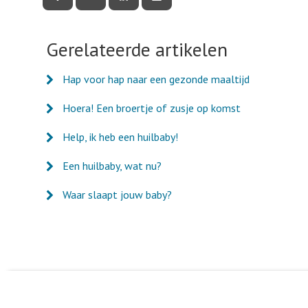
deze
deze
deze
deze
pagina
pagina
pagina
pagina
via
via
via
via
Facebook
Twitter
LinkedIn
e-
Gerelateerde artikelen
mail
Hap voor hap naar een gezonde maaltijd
Hoera! Een broertje of zusje op komst
Help, ik heb een huilbaby!
Een huilbaby, wat nu?
Waar slaapt jouw baby?