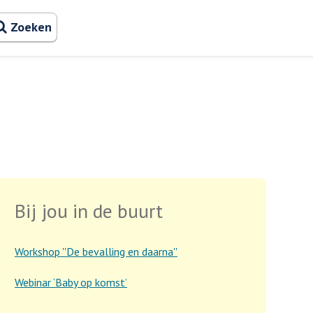
Zoeken naa
Zoeken
Bij jou in de buurt
Workshop ''De bevalling en daarna''
Webinar ‘Baby op komst’