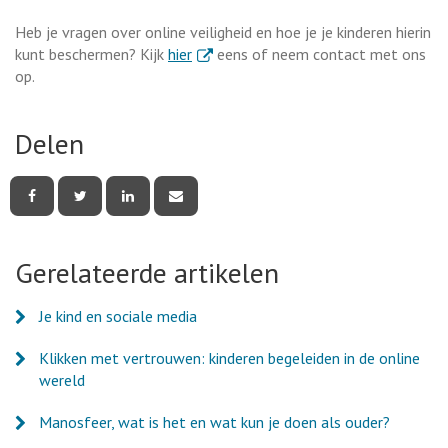
Heb je vragen over online veiligheid en hoe je je kinderen hierin
. Externe link
kunt beschermen? Kijk
hier
eens of neem contact met ons
op.
Delen
Deel
Deel
Deel
Deel
deze
deze
deze
deze
pagina
pagina
pagina
pagina
via
via
via
via
Facebook
Twitter
LinkedIn
e-
Gerelateerde artikelen
mail
Je kind en sociale media
Klikken met vertrouwen: kinderen begeleiden in de online
wereld
Manosfeer, wat is het en wat kun je doen als ouder?