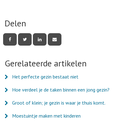
Delen
Deel
Deel
Deel
Deel
deze
deze
deze
deze
pagina
pagina
pagina
pagina
via
via
via
via
Facebook
Twitter
LinkedIn
e-
Gerelateerde artikelen
mail
Het perfecte gezin bestaat niet
Hoe verdeel je de taken binnen een jong gezin?
Groot of klein; je gezin is waar je thuis komt.
Moestuintje maken met kinderen