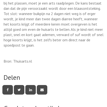
bij het plassen, moet je een arts raadplegen. De kans bestaat
dan dat de pijn veroorzaakt wordt door een blaasontsteking.
Tot slot: wanneer buikpijn na 2 dagen niet weg is of erger
wordt, je kind meer dan twee dagen diarree heeft, wanneer
het koorts krijgt of meerdere keren moet overgeven is het
altijd goed om even de huisarts te bellen. Als je kind niet meer
plast, snel en kort gaat ademen, verward of suf wordt of snel
hoge koorts krijgt, is het zelfs beter om direct naar de
spoedpost te gaan.
Bron: Thuisarts.nl
Delen
Deel
Deel
Deel
Deel
deze
deze
deze
deze
pagina
pagina
pagina
pagina
via
via
via
via
Facebook
Twitter
LinkedIn
e-
mail