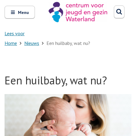
Zoeken
Open
Zoeke
Menu
en
sluit
het
Lees voor
Home
Nieuws
Een huilbaby, wat nu?
Een huilbaby, wat nu?