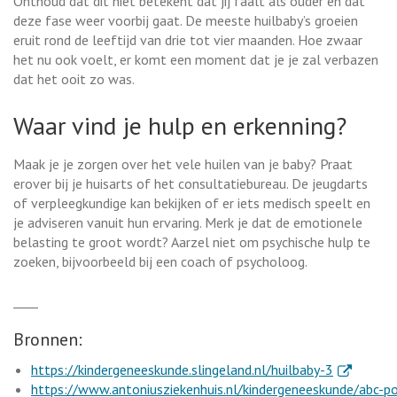
Onthoud dat dit niet betekent dat jij faalt als ouder en dat
deze fase weer voorbij gaat. De meeste huilbaby’s groeien
eruit rond de leeftijd van drie tot vier maanden. Hoe zwaar
het nu ook voelt, er komt een moment dat je je zal verbazen
dat het ooit zo was.
Waar vind je hulp en erkenning?
Maak je je zorgen over het vele huilen van je baby? Praat
erover bij je huisarts of het consultatiebureau. De jeugdarts
of verpleegkundige kan bekijken of er iets medisch speelt en
je adviseren vanuit hun ervaring. Merk je dat de emotionele
belasting te groot wordt? Aarzel niet om psychische hulp te
zoeken, bijvoorbeeld bij een coach of psycholoog.
____
Bronnen:
. Externe l
https://kindergeneeskunde.slingeland.nl/huilbaby-3
https://www.antoniusziekenhuis.nl/kindergeneeskunde/abc-po