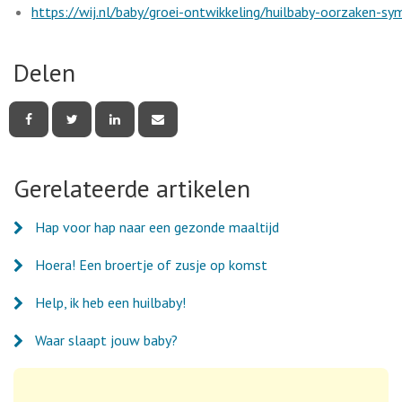
https://wij.nl/baby/groei-ontwikkeling/huilbaby-oorzaken
Delen
Deel
Deel
Deel
Deel
deze
deze
deze
deze
pagina
pagina
pagina
pagina
via
via
via
via
Facebook
Twitter
LinkedIn
e-
Gerelateerde artikelen
mail
Hap voor hap naar een gezonde maaltijd
Hoera! Een broertje of zusje op komst
Help, ik heb een huilbaby!
Waar slaapt jouw baby?