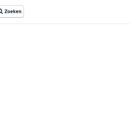
Zoeken naa
Zoeken