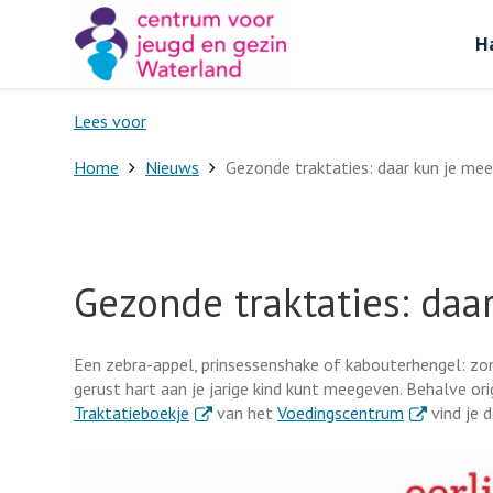
H
Lees voor
Home
Nieuws
Gezonde traktaties: daar kun je me
Gezonde traktaties: da
Een zebra-appel, prinsessenshake of kabouterhengel: zo
gerust hart aan je jarige kind kunt meegeven. Behalve ori
. Externe link
. Externe lin
Traktatieboekje
van het
Voedingscentrum
vind je d