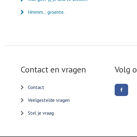
Hmmm... groente.
Contact en vragen
Volg 
Contact
Volg
ons
op
Veelgestelde vragen
Facebo
Stel je vraag