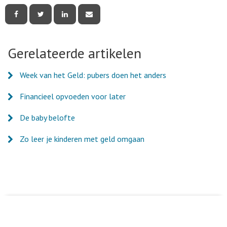
Deel
Deel
Deel
Deel
deze
deze
deze
deze
pagina
pagina
pagina
pagina
via
via
via
via
Facebook
Twitter
LinkedIn
e-
Gerelateerde artikelen
mail
Week van het Geld: pubers doen het anders
Financieel opvoeden voor later
De baby belofte
Zo leer je kinderen met geld omgaan