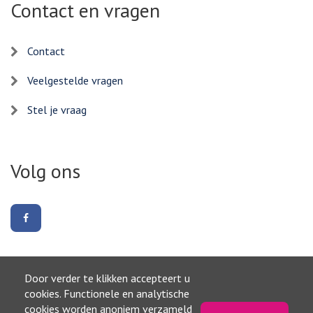
Contact en vragen
Contact
Veelgestelde vragen
Stel je vraag
Volg ons
Volg
ons
op
Facebook
Door verder te klikken accepteert u
Naar boven
cookies. Functionele en analytische
cookies worden anoniem verzameld