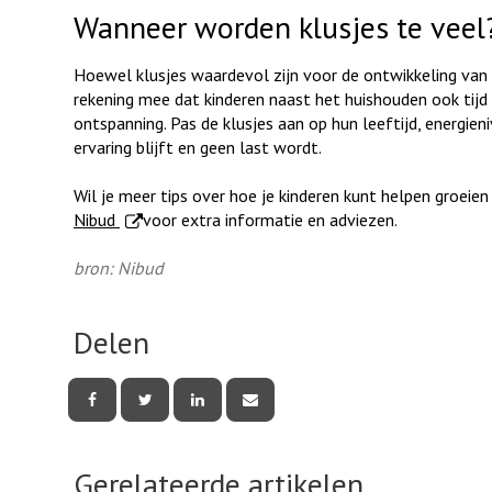
Wanneer worden klusjes te veel
Hoewel klusjes waardevol zijn voor de ontwikkeling van k
rekening mee dat kinderen naast het huishouden ook tijd 
ontspanning. Pas de klusjes aan op hun leeftijd, energie
ervaring blijft en geen last wordt.
Wil je meer tips over hoe je kinderen kunt helpen groeien
. Externe link
Nibud
voor extra informatie en adviezen.
bron: Nibud
Delen
Deel
Deel
Deel
Deel
deze
deze
deze
deze
pagina
pagina
pagina
pagina
via
via
via
via
Facebook
Twitter
LinkedIn
e-
Gerelateerde artikelen
mail