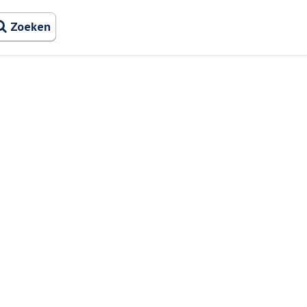
Zoeken naa
Zoeken