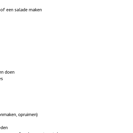
 of een salade maken
en doen
es
onmaken, opruimen)
eden