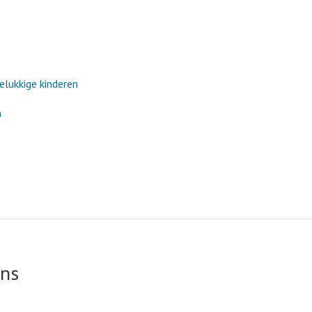
elukkige kinderen
n
ons