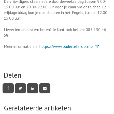
De vrijwilligers staan iedere doordeweekse dag tussen 9.00-
15.00 uur en 20.00-22.00 uur voor je klaar via onze chat. Op
vrijdagmiddag kun je ook chatten in het Engels, tussen 12.00-
15.00 uur.
Liever iemands stem horen? Je kunt ook bellen: 085 130 46
58.
. Externe lin
Meer informatie zie:
https://www.oudertelefoon.nl/
Delen
Deel
Deel
Deel
Deel
deze
deze
deze
deze
pagina
pagina
pagina
pagina
via
via
via
via
Facebook
Twitter
LinkedIn
e-
Gerelateerde artikelen
mail