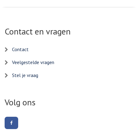
Contact en vragen
Contact
Veelgestelde vragen
Stel je vraag
Volg ons
Volg
ons
op
Facebook