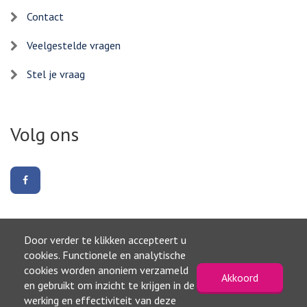
Contact
Veelgestelde vragen
Stel je vraag
Volg ons
Volg
ons
op
Facebook
Door verder te klikken accepteert u
Naar boven
cookies. Functionele en analytische
cookies worden anoniem verzameld
Akkoord
©2026, Gemeente Waterland
en gebruikt om inzicht te krijgen in de
Privacyverklaring
werking en effectiviteit van deze