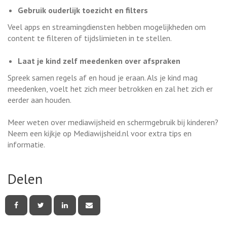
Gebruik ouderlijk toezicht en filters
Veel apps en streamingdiensten hebben mogelijkheden om
content te filteren of tijdslimieten in te stellen.
Laat je kind zelf meedenken over afspraken
Spreek samen regels af en houd je eraan. Als je kind mag
meedenken, voelt het zich meer betrokken en zal het zich er
eerder aan houden.
Meer weten over mediawijsheid en schermgebruik bij kinderen?
Neem een kijkje op Mediawijsheid.nl voor extra tips en
informatie.
Delen
Deel
Deel
Deel
Deel
deze
deze
deze
deze
pagina
pagina
pagina
pagina
via
via
via
via