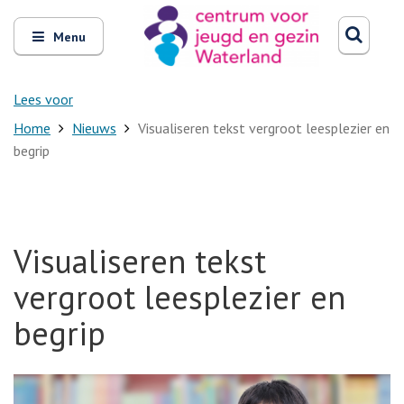
Zoeken
Open
Zoeke
Menu
en
sluit
het
Lees voor
Home
Nieuws
Visualiseren tekst vergroot leesplezier en
begrip
Visualiseren tekst
vergroot leesplezier en
begrip