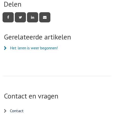
Delen
Deel
Deel
Deel
Deel
deze
deze
deze
deze
pagina
pagina
pagina
pagina
via
via
via
via
Facebook
Twitter
LinkedIn
e-
Gerelateerde artikelen
mail
Het leren is weer begonnen!
Contact en vragen
Contact