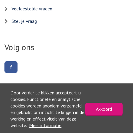
Veelgestelde vragen
Stel je vraag
Volg ons
Volg
ons
op
Facebook
Door verder te klikken accepteert u
Naar boven
cookies. Functionele en analytische
cookies worden anoniem verzameld
Akkoord
©2026, Gemeente Waterland
en gebruikt om inzicht te krijgen in de
Privacyverklaring
werking en effectiviteit van deze
Toegankelijkheidsverklaring
website.
Meer informatie
.