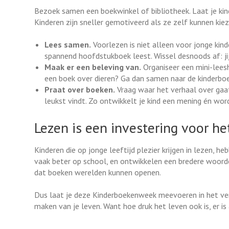
Bezoek samen een boekwinkel of bibliotheek. Laat je kin
Kinderen zijn sneller gemotiveerd als ze zelf kunnen kiez
Lees samen.
Voorlezen is niet alleen voor jonge kin
spannend hoofdstukboek leest. Wissel desnoods af: jij 
Maak er een beleving van.
Organiseer een mini-leesho
een boek over dieren? Ga dan samen naar de kinderboer
Praat over boeken.
Vraag waar het verhaal over gaat,
leukst vindt. Zo ontwikkelt je kind een mening én wor
Lezen is een investering voor he
Kinderen die op jonge leeftijd plezier krijgen in lezen, he
vaak beter op school, en ontwikkelen een bredere woord
dat boeken werelden kunnen openen.
Dus laat je deze Kinderboekenweek meevoeren in het ver
maken van je leven. Want hoe druk het leven ook is, er is 