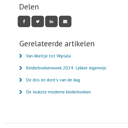
Delen
Deel
Deel
Deel
Deel
deze
deze
deze
deze
pagina
pagina
pagina
pagina
via
via
via
via
Facebook
Twitter
LinkedIn
e-
Gerelateerde artikelen
mail
Van Abeltje tot Wiplala
Kinderboekenweek 2024: Lekker eigenwijs
De do’s en dont’s van de dag
De leukste moderne kinderboeken