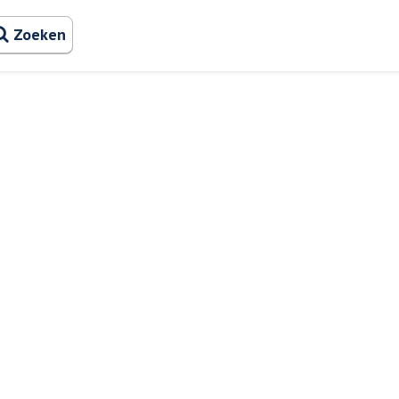
Zoeken naa
Zoeken