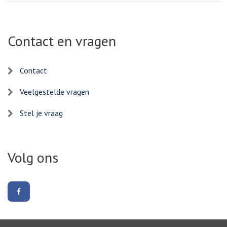
Contact en vragen
Contact
Veelgestelde vragen
Stel je vraag
Volg ons
Volg
ons
op
Facebook