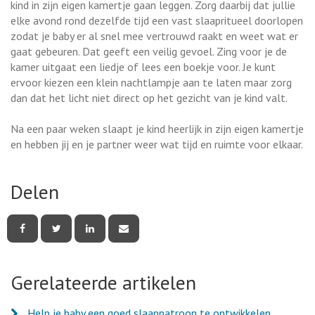
kind in zijn eigen kamertje gaan leggen. Zorg daarbij dat jullie
elke avond rond dezelfde tijd een vast slaapritueel doorlopen
zodat je baby er al snel mee vertrouwd raakt en weet wat er
gaat gebeuren. Dat geeft een veilig gevoel. Zing voor je de
kamer uitgaat een liedje of lees een boekje voor. Je kunt
ervoor kiezen een klein nachtlampje aan te laten maar zorg
dan dat het licht niet direct op het gezicht van je kind valt.
Na een paar weken slaapt je kind heerlijk in zijn eigen kamertje
en hebben jij en je partner weer wat tijd en ruimte voor elkaar.
Delen
Deel
Deel
Deel
Deel
deze
deze
deze
deze
pagina
pagina
pagina
pagina
via
via
via
via
Facebook
Twitter
LinkedIn
e-
Gerelateerde artikelen
mail
Help je baby een goed slaappatroon te ontwikkelen