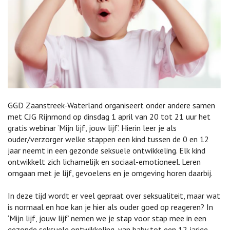
GGD Zaanstreek-Waterland organiseert onder andere samen
met CJG Rijnmond op dinsdag 1 april van 20 tot 21 uur het
gratis webinar ‘Mijn lijf, jouw lijf’. Hierin leer je als
ouder/verzorger welke stappen een kind tussen de 0 en 12
jaar neemt in een gezonde seksuele ontwikkeling. Elk kind
ontwikkelt zich lichamelijk en sociaal-emotioneel. Leren
omgaan met je lijf, gevoelens en je omgeving horen daarbij.
In deze tijd wordt er veel gepraat over seksualiteit, maar wat
is normaal en hoe kan je hier als ouder goed op reageren? In
‘Mijn lijf, jouw lijf’ nemen we je stap voor stap mee in een
gezonde seksuele ontwikkeling, van baby tot een 12 jarige.