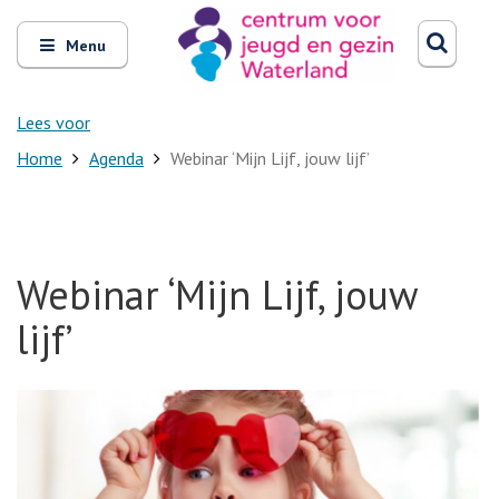
Zoeken
Open
Zoeke
Menu
en
sluit
het
Lees voor
Home
Agenda
Webinar ‘Mijn Lijf, jouw lijf’
Webinar ‘Mijn Lijf, jouw
lijf’