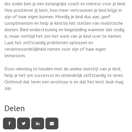
Als ouder ben je een belangrijke coach en mentor voor je kind.
Hoe positiever jij bent, hoe meer vertrouwen je kind krijgt in
zijn of haar eigen kunnen. Moedig je kind dus aan, geef
complimenten en help je kind bij het stellen van realistische
doelen. Bied ondersteuning en begeleiding wanneer dat nodig
is, maar vermijd het om het werk van je kind over te nemen.
Laat het zelfstandig problemen oplossen en
verantwoordelijkheid nemen voor zijn of haar eigen
leerproces.
Door rekening te houden met de unieke leerstijl van je kind,
help je het om succesvol en uiteindelijk zelfstandig te leren.
Onthoud dat leren een avontuur is en dat het best leuk mag
zijn.
Delen
Deel
Deel
Deel
Deel
deze
deze
deze
deze
pagina
pagina
pagina
pagina