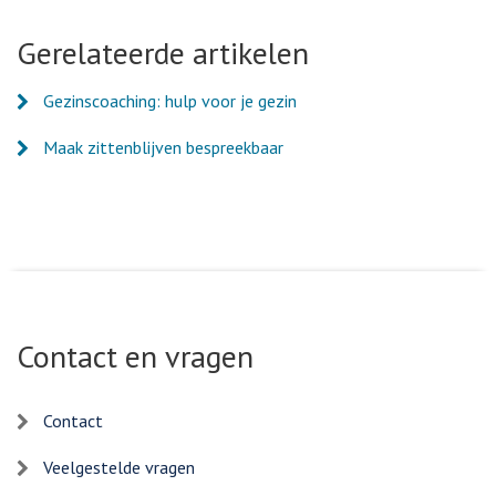
via
via
via
via
Facebook
Twitter
LinkedIn
e-
Gerelateerde artikelen
mail
Gezinscoaching: hulp voor je gezin
Maak zittenblijven bespreekbaar
Contact en vragen
Contact
Veelgestelde vragen