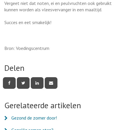
Vergeet niet dat noten, ei en peulvruchten ook gebruikt
kunnen worden als vleesvervanger in een maaltijd.
Succes en eet smakelijk!
Bron: Voedingscentrum
Delen
Deel
Deel
Deel
Deel
deze
deze
deze
deze
pagina
pagina
pagina
pagina
via
via
via
via
Facebook
Twitter
LinkedIn
e-
Gerelateerde artikelen
mail
Gezond de zomer door!