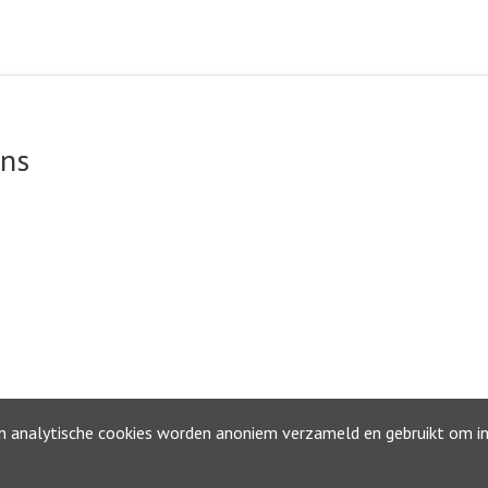
ons
ok
©2026, Gemeente Waterland
Privacyverklaring
en analytische cookies worden anoniem verzameld en gebruikt om inz
Toegankelijkheidsverklaring