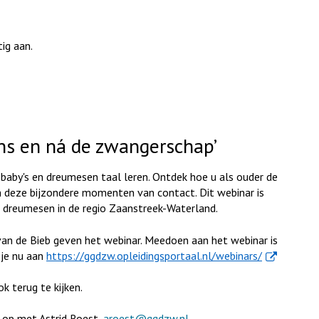
tig aan.
ens en ná de zwangerschap’
 baby's en dreumesen taal leren. Ontdek hoe u als ouder de
n deze bijzondere momenten van contact. Dit webinar is
n dreumesen in de regio Zaanstreek-Waterland.
an de Bieb geven het webinar. Meedoen aan het webinar is
. Externe lin
 je nu aan
https://ggdzw.opleidingsportaal.nl/webinars/
k terug te kijken.
 op met Astrid Roest,
aroest@ggdzw.nl