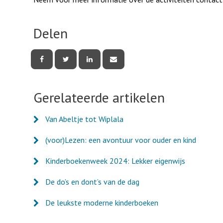
Delen
Deel
Deel
Deel
Deel
deze
deze
deze
deze
pagina
pagina
pagina
pagina
via
via
via
via
Facebook
Twitter
LinkedIn
e-
Gerelateerde artikelen
mail
Van Abeltje tot Wiplala
(voor)Lezen: een avontuur voor ouder en kind
Kinderboekenweek 2024: Lekker eigenwijs
De do’s en dont’s van de dag
De leukste moderne kinderboeken