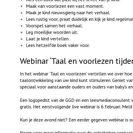
Maak van voorlezen een vast moment.
Maak je kind nieuwsgierig naar het verhaal.
Lees rustig voor, praat duidelijk en kijk je kind regelma
Voorspel samen het verhaal.
Leg moeilijke woorden uit.
Laat je kind vertellen.
Lees hetzelfde boek vaker voor.
Webinar ‘Taal en voorlezen tijd
In het webinar ‘Taal en voorlezen’ vertellen we over hoe
taalontwikkeling van uw kind kunt stimuleren. Geniet va
speciaal voor aanstaande ouders en ouders van baby's e
Een logopedist van de GGD en een leesmediaconsulent v
gratis. Het eerstvolgende live webinar is 6 februari. Meld
Kun je deze avond niet? Een eerder gegeven webinar is oo
Neem voor meer informatie over de activiteiten contact