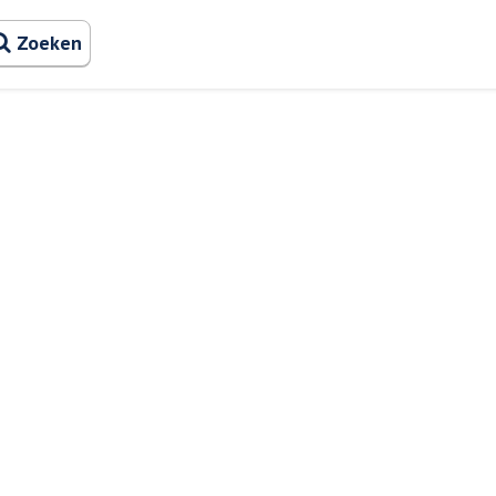
Zoeken naa
Zoeken