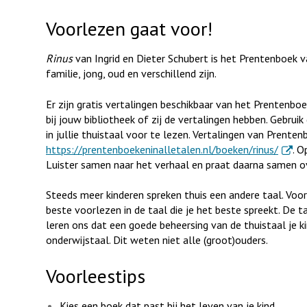
Voorlezen gaat voor!
Rinus
van Ingrid en Dieter Schubert is het Prentenboek v
familie, jong, oud en verschillend zijn.
Er zijn gratis vertalingen beschikbaar van het Prentenboek
bij jouw bibliotheek of zij de vertalingen hebben. Gebrui
in jullie thuistaal voor te lezen. Vertalingen van Prenten
. Exter
https://prentenboekeninalletalen.nl/boeken/rinus/
. O
Luister samen naar het verhaal en praat daarna samen o
Steeds meer kinderen spreken thuis een andere taal. Voor
beste voorlezen in de taal die je het beste spreekt. De t
leren ons dat een goede beheersing van de thuistaal je ki
onderwijstaal. Dit weten niet alle (groot)ouders.
Voorleestips
Kies een boek dat past bij het leven van je kind.