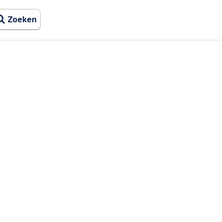
Zoeken naa
Zoeken