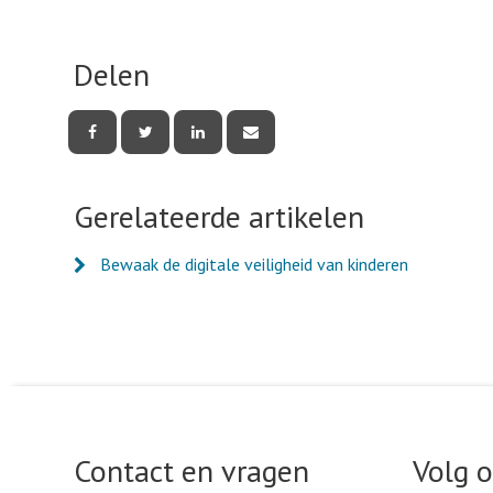
Delen
Deel
Deel
Deel
Deel
deze
deze
deze
deze
pagina
pagina
pagina
pagina
via
via
via
via
Facebook
Twitter
LinkedIn
e-
Gerelateerde artikelen
mail
Bewaak de digitale veiligheid van kinderen
Contact en vragen
Volg 