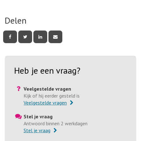
. Externe link
Delen
Deel
Deel
Deel
Deel
deze
deze
deze
deze
pagina
pagina
pagina
pagina
via
via
via
via
Facebook
Twitter
LinkedIn
e-
mail
Heb je een vraag?
Veelgestelde vragen
Kijk of hij eerder gesteld is
Veelgestelde vragen
Stel je vraag
Antwoord binnen 2 werkdagen
Stel je vraag