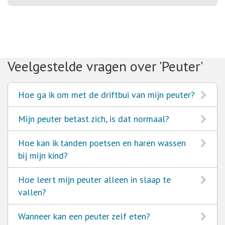
Veelgestelde vragen over 'Peuter'
Ga
Hoe ga ik om met de driftbui van mijn peuter?
naar
Ga
Mijn peuter betast zich, is dat normaal?
naar
Ga
Hoe kan ik tanden poetsen en haren wassen
naar
bij mijn kind?
Ga
Hoe leert mijn peuter alleen in slaap te
naar
vallen?
Ga
Wanneer kan een peuter zelf eten?