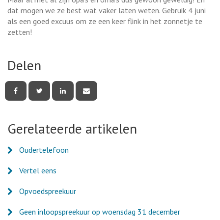
dat mogen we ze best wat vaker laten weten. Gebruik 4 juni
als een goed excuus om ze een keer flink in het zonnetje te
zetten!
Delen
Deel
Deel
Deel
Deel
deze
deze
deze
deze
pagina
pagina
pagina
pagina
via
via
via
via
Facebook
Twitter
LinkedIn
e-
Gerelateerde artikelen
mail
Oudertelefoon
Vertel eens
Opvoedspreekuur
Geen inloopspreekuur op woensdag 31 december