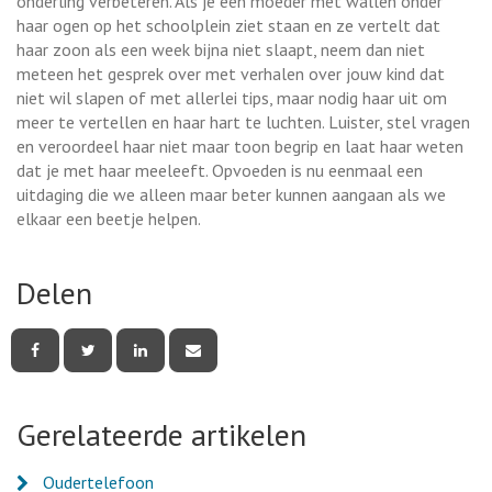
onderling verbeteren. Als je een moeder met wallen onder
haar ogen op het schoolplein ziet staan en ze vertelt dat
haar zoon als een week bijna niet slaapt, neem dan niet
meteen het gesprek over met verhalen over jouw kind dat
niet wil slapen of met allerlei tips, maar nodig haar uit om
meer te vertellen en haar hart te luchten. Luister, stel vragen
en veroordeel haar niet maar toon begrip en laat haar weten
dat je met haar meeleeft. Opvoeden is nu eenmaal een
uitdaging die we alleen maar beter kunnen aangaan als we
elkaar een beetje helpen.
Delen
Deel
Deel
Deel
Deel
deze
deze
deze
deze
pagina
pagina
pagina
pagina
via
via
via
via
Facebook
Twitter
LinkedIn
e-
Gerelateerde artikelen
mail
Oudertelefoon