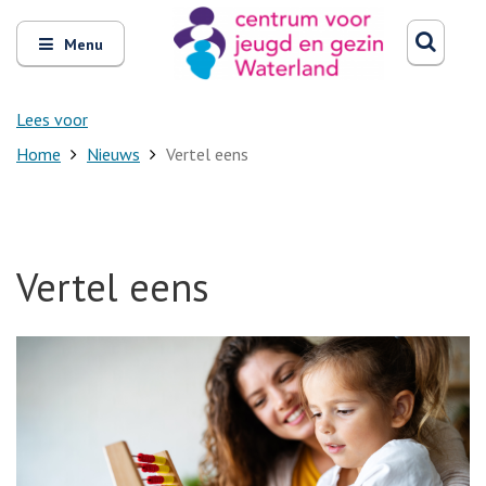
Zoeken
Open
Zoeke
Menu
en
sluit
het
Lees voor
Home
Nieuws
Vertel eens
Vertel eens